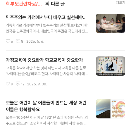
더보기
학부모관련자료/자녀교육
의 다른 글
민주주의는 가정에서부터 배우고 실천해야...
글 내용
가족회의로 가정에서부터 민주주의를 실천해 보세요‘대한
민국은 민주공화국이다. 대한민국의 주권은 국민에게 있고
권력은 국민으로부터 나온다.’ 이명박정부 때 그리고 박근
6
8
2026. 5. 6.
혜정부 때 국민들이 목마르게 외치던 구호다. 헌법은 법전
에만 있고 현실은 정부가 쥐고 있는 권력. 그 권력을 우리는
생활 속에서 어떻게 실천하고 있는가? 학교에서 민주주의
가정교육이 중요한가 학교교육이 중요한가
의 생활화를 체화해야 하지만 ‘학교에만 민주주의가 없
글 내용
다’는 비판은 아직도 유효하다.학교는 국민들이 나라의 주
교육은 학교에서만 하는 것이 아닙니다 교육을 다른 말로
인으로서 당당하게 권리를 행사할 수 있도록 민주시민을
‘사회화(社會化)’라고도 한다. 사회화란 사람이 ‘사회에 적
어떻게 길러내고 있는가? 민주시민 교육은 첫째는 가정에
응하며 살아가기 위해서 사회 구성원들과의 상호 작용을
서부터요, 둘째는 학교에서다. 그리고 그가 소속된 직장이
9
12
2025. 9. 30.
통해 사회생활에 필요한 가치, 기술, 지식, 규범 들을 학습
나 단체에서 민주적인 생활을 실천함으로써 민주시민으로
하는 것’이라고 정의한다. 인간은 사회화를 통해 인간다운
서 주어진 권리를 누리며 살 수 있어야 한다. 그러나 가정..
품성과 자질을 획득해 나가며 사회적 존재로 살아갈 수 있
오늘은 어린이 날 어른들이 만드는 세상 어린
다. 현대식 학교교육기관이 등장하기 전에는 가정이 그 기
능을 감당했다.사회화는 언제부터 시작되는가? 사람들은
이들은 행복할까요
글 내용
교육이란 ‘학교에서 이루어지는 전유물’일라고 착각하는
오늘은 106주년 어린이 날 1921년 소파 방정환 선생님의
사람들이 있다. 그러나 사실은 교육이란 공교육기관 이전
주도로 천도교의 소년회에서 시작한 '어린이 사랑 운동'이
엄마의 배속에서 이루어진다. 태아교육을 중시하는 이유가
우여곡절 끝에 열매를 맺은 것입니다. 어린이를 어른의 미