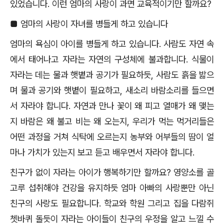
있었습니다
.
이런 엄마의 사랑이 과면 교육적이기만 할까요
?
■
엄마의 사랑이 자녀를 병들게 하고 있습니다
엄마의 욕심이 아이를 병들게 하고 있습니다
.
사람도 자연 속
에서 태어나고 자라는 자연의 구성체에 불과합니다
.
식물이
자라는 데는 물과 햇볕과 공기가 필요하듯
,
사람도 흙을 밟으
며 물과 공기와 햇볕이 필요하고
,
새소리 바람소리를 들으면
서 자라야 합니다
.
자연과 만나 꽃이 왜 피고 열매가 왜 맺는
지 바람은 왜 불고 비는 왜 오는지
,
우리가 먹는 먹거리들은
어떤 과정을 거쳐 식탁에 오르는지 농부와 어부들의 땀이 얼
마나 가치가 있는지 보고 듣고 배우면서 자라야 합니다
.
친구가 없이 자라는 아이가 행복하기만 할까요
?
영양소를 골
고루 섭취해야 건강을 유지하듯 엄마 아빠의 사랑뿐만 아닌
친구의 사랑도 필요합니다
.
학교와 학원 그리고 집을 다람쥐
쳇바퀴 돌듯이 자라는 아이들이 친구의 우정을 알고 느낄 수