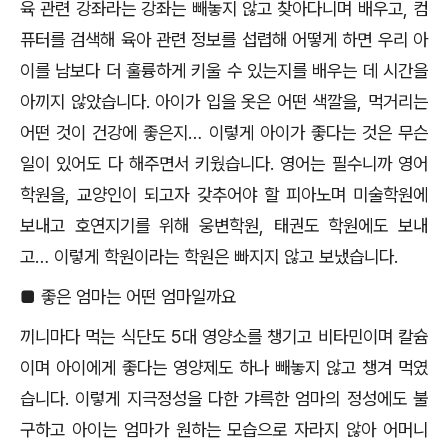
육 관련 강좌라는 강좌는 빼놓지 않고 찾아다니며 배우고
,
컴
퓨터를 검색해 육아 관련 정보를 섭렵해 어떻게 하면 우리 아
이를 남보다 더 훌륭하게 키울 수 있는지를 배우는 데 시간을
아끼지 않았습니다
.
아이가 입을 옷은 어떤 색깔을
,
먹거리는
어떤 것이 건강에 좋은지
…
이렇게 아이가 좋다는 것은 무슨
일이 있어도 다 해주면서 키웠습니다
.
영어는 필수니까 영어
학원을
,
교양인이 되고자 갖추어야 할 피아노며 미술학원에
보내고 호연지기를 위해 웅변학원
,
태권도 학원에도 보내
고
…
이렇게 학원이라는 학원은 빠지지 않고 보냈습니다
.
■
좋은 엄마는 어떤 엄마일까요
끼니마다 먹는 식단도
5
대 영양소를 챙기고 비타민이며 칼슘
이며 아이에게 좋다는 영양제도 하나 빼놓지 않고 챙겨 먹였
습니다
.
이렇게 지극정성을 다한 갸륵한 엄마의 정성에도 불
구하고 아이는 엄마가 원하는 모습으로 자라지 않아 어머니