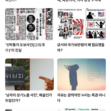
‘신탁통치 오보사건(誤報事
금서와 국가보안법이 왜 필요했을
件)’의 진실
까?
'남자의 성기노출 사진', 예술인가
자유는 권력자만 누리는 특권 아니
외설인가?
다