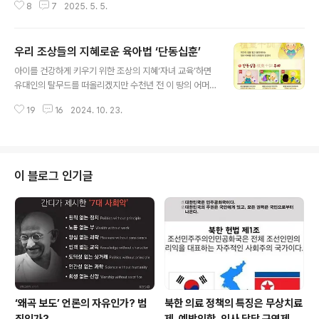
무엇인가? 교육이란 태아단계에서 엄마의 체온을 느끼고
8
7
2025. 5. 5.
완성품쯤으로 생각하던 당시의 어른들에게는 "어린이들을
엄마의 정서가 고스란히 전달되는 것이다. 모유..
내려다보시지 마시고 쳐다보아 주십시오", "어린이에게 경
어를 쓰되 늘 보드랍게 해주십시오"라는 방정환 선생님의
우리 조상들의 지혜로운 육아법 ‘단동십훈’
가르침으로 어린이를 인격이 있는 존재로 보기 시작한 날
글 내용
이기도 합니다.윌리엄 워즈워스는 ‘무지개’라는 시에서 “저
아이를 건강하게 키우기 위한 조상의 지혜‘자녀 교육’하면
하늘 무지개를 보면/내 가슴은 뛰노라/ 나 어린 시절에 그
유대인의 탈무드를 떠올리겠지만 수천년 전 이 땅의 어머
러했고/ 어른인 지금도 그러하고/ 늙어서도 그러하리/ 그렇
니들은 자녀와 눈을 마주치며 재미있게 가르치던 놀이가
지 않다면 차라리 죽는게 나으리!/ 아이는 어른의 아버지/
19
16
2024. 10. 23.
있었다. 어머니의 무릎 위에 앉아 무심코 ‘도리도리, 짝짜
내 하루하루가/ 자연의 숭고함 속에 있기를...‘라고 노래 해
꿍, 건지곤지, 잼잼’을 따라하는 가운데 뇌가 발달하고, 엄
어린이가 어른의 아버지라고..
마와 아기가 살을 맞대고 사랑을 배우면서 함께 지혜로운
아이로 자라게 했다.■ 단동십훈(檀童十訓)이란...?‘단동
십훈(檀童十訓)’은 ‘단동치기 십계훈(檀童治基 十戒訓)
이 블로그 인기글
의 줄임말로 ‘단군왕검의 혈통을 이어받은 배달의 아이들
이 지켜야 할 열 가지 가르침’으로 머리끝에서 발끝까지 몸
의 여러 부분을 자극하는 교육이다. 어른들이 아기와 접촉
하거나 보여주면 아기가 따라 하는 것과 같은 상호작용을
하며 온몸으로 놀아주는 것들로 되어 있다. ..
‘왜곡 보도’ 언론의 자유인가? 범
북한 의료 정책의 특징은 무상치료
죄인가?
제, 예방의학, 의사 담당 구역제