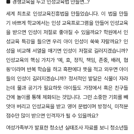
■
경쟁교육을 두고 인성교육법 만들면
...?
세계 최초로 인성교육진흥법을 만들었습니다
.
이 법을 만들
기 바쁘게 학교에서는 인성 교육프로그램을 만들어 인성교육
을 받으면 인성이 저절로 좋아질 수 있을까요
?
학원에서 인
성교육 특강을 들으면 우리 아이 인성이 쑥쑥 자랄까요
?
인
성을 비교해 서열을 매기면 인성이 저절로 길러지겠습니까
?
인성교육의 핵심 가치가
‘
예
,
효
,
정직
,
책임
,
존중
,
배려
,
협
동
’
이라며 반복 학습을 하고 흑판에다 뜻을 적고 외우면 아이
들의 인성이 길러지겠습니까
?
정서적인 발달은 식물이 자라
는데 물과 공기가 필요하듯 아이들도 가정에서 혹은 친구들
간에 놀이를 통해 체화되는 것입니다
.
그런 소중한 기회를 빼
앗아 버리고 인성교육을 받고 영어 문법이며 방정식
,
미적분
점수만 많이 받으면 인격자가 될 수 있을까요
?
여성가족부가 발표한 청소년 실태조사 자료를 보니 청소년들