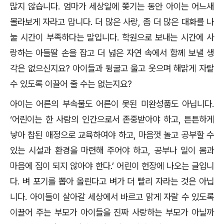
많지 않습니다
.
엄마가 세상일에 쫓기는 동안 아이는 어느새
몰라보게 자라고 맙니다
.
더 많은 사랑
,
좀 더 많은 대화를 나
눌 시간이 부족하다는 말입니다
.
학원으로 보내는 시간에 사
랑하는 아들딸 손을 잡고 더 넓은 자연 속에서 함께 보낼 생
각은 없으신지요
?
아이들과 뒹굴고 울고 웃으며 해맑게 자랄
수 있도록 이끌어 줄 수는 없는지요
?
아이는 어른의 부속물도 어른이 못된 미완성품도 아닙니다
.
‘
어린이는 한 사람의 인간으로서 존중받아야 하고
,
튼튼하게
낳아 참된 애정으로 교육하여야 하고
,
마음껏 놀고 공부할 수
있는 시설과 환경을 마련해 주어야 하고
,
공부나 일이 몸과
마음에 짐이 되지 않아야 한다
.’
어린이 헌장에 나오는 글입니
다
.
벼 포기를 뽑아 올린다고 벼가 더 빨리 자라는 것은 아닙
니다
.
아이들이 살아갈 세상에서 바르고 맑게 자랄 수 있도록
이끌어 주는 부모가 아이들을 진짜 사랑하는 부모가 아닐까