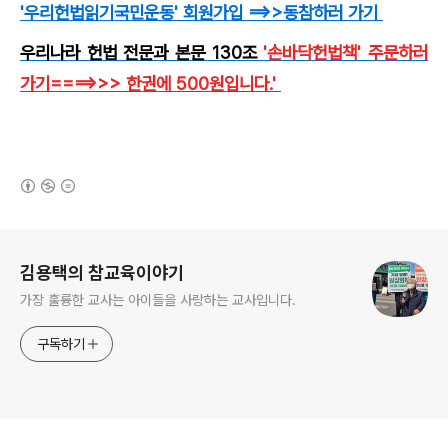
'우리헌법읽기국민운동'
회원가입
==>>동참하러 가기
우리나라 헌법 전문과 본문 130조
'손바닥헌법책'
주문하러
가기====>>> 한권에 500원입니다.
'
(새창열림)
로그 정보
김용택의 참교육이야기
가장 훌륭한 교사는 아이들을 사랑하는 교사입니다.
구독하기