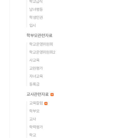
학교급식
남녀평등
학생인권
입시
학부모관련자료
학교운영위원회
학교운영위원회2
사교육
교원평가
자녀교육
등록금
교사관련자료
교육칼럼
학부모
교사
학력평가
학교