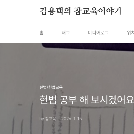
본문 바로가기
김용택의 참교육이야기
홈
태그
미디어로그
위
헌법/헌법교육
헌법 공부 해 보시겠어
by 참교육
2026. 1. 15.