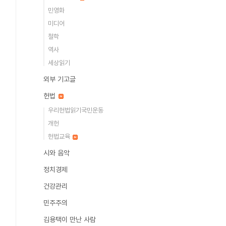
민영화
미디어
철학
역사
세상읽기
외부 기고글
헌법
우리헌법읽기국민운동
개헌
헌법교육
시와 음악
정치경제
건강관리
민주주의
김용택이 만난 사람