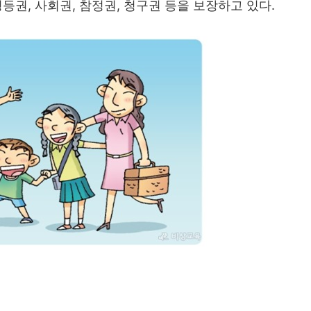
평등권
,
사회권
,
참정권
,
청구권 등을 보장하고 있다
.