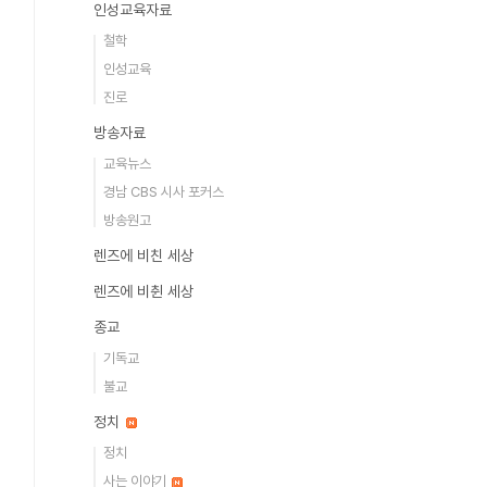
인성교육자료
철학
인성교육
진로
방송자료
교육뉴스
경남 CBS 시사 포커스
방송원고
렌즈에 비친 세상
렌즈에 비췬 세상
종교
기독교
불교
정치
정치
사는 이야기