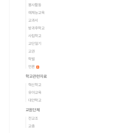
봉사활동
예체능교육
교과서
방과후학교
사립학교
교단일기
교권
학벌
언론
학교관련자료
혁신학교
유아교육
대안학교
교원단체
전교조
교총