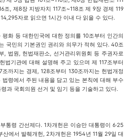
16
조
,
제
8
장 지방자치
117
조
~118
조 제
9
장 경제
119
는
14,295
자로 읽으면
1
시간 이내 다 읽을 수 있다
.
 평화 등 대한민국에 대한 정의를
10
조부터 인간의
는 국민의 기본권인 권리와 의무가 적혀 있다
. 40
조
부
,
법원
,
헌법재판소
,
선거관리위원회 등 주권자로
헌법기관에 대해 설명해 주고 있으며 제
117
조부터
7
조까지는 경제
, 128
조부터
130
조까지는 헌법개정
 법령에서 주된 내용을 담고 있는 본칙에 대해 부수
통령과 국회의원 선거 및 임기 등을 기술하고 있다
.
 부통령 간선제다
.
1
차개헌
은 이승만 대통령이
6·25
 부산에서 발췌개헌
,
2
차개헌
은
1954
년
11
월
29
일 대