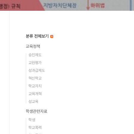
분류 전체보기
교육정책
승진제도
교원평가
성과급제도
혁신학교
학교자치
교육개혁
성교육
학생관련자료
학생
학교폭력