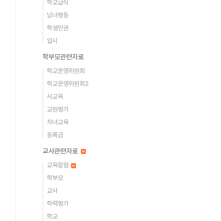
학교급식
남녀평등
학생인권
입시
학부모관련자료
학교운영위원회
학교운영위원회2
사교육
교원평가
자녀교육
등록금
교사관련자료
교육칼럼
학부모
교사
학력평가
학교