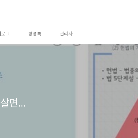
치로그
방명록
관리자
면...