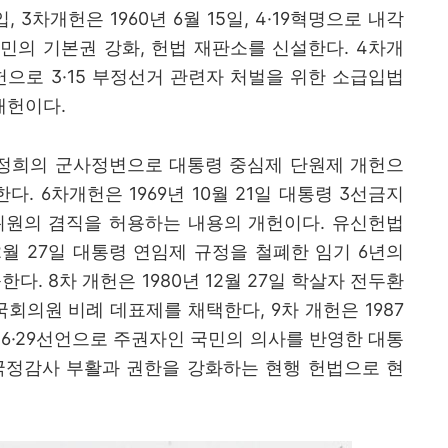
입
,
3
차개헌
은
1960
년
6
월
15
일
, 4·19
혁명으로 내각
민의 기본권 강화
,
헌법 재판소를 신설한다
.
4
차개
개헌으로
3·15
부정선거 관련자 처벌을 위한 소급입법
개헌이다
.
정희의 군사정변으로 대통령 중심제 단원제 개헌으
한다
.
6
차개헌
은
1969
년
10
월
21
일 대통령
3
선금지
위원의 겸직을 허용하는 내용의 개헌이다
.
유신헌법
2
월
27
일 대통령 연임제 규정을 철폐한 임기
6
년의
출한다
.
8
차 개헌
은
1980
년
12
월
27
일 학살자 전두환
국회의원 비례 데표제를 채택한다
,
9
차 개헌은
1987
는
6·29
선언으로 주권자인 국민의 의사를 반영한 대통
국정감사 부활과 권한을 강화하는 현행 헌법으로 현