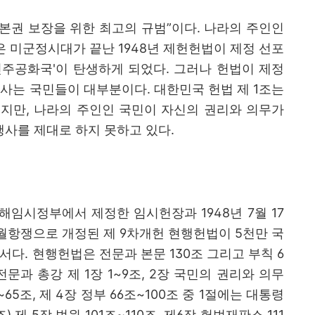
본권 보장을 위한 최고의 규범
”
이다
.
나라의 주인인
은 미군정시대가 끝난
1948
년 제헌헌법이 제정 선포
민주공화국
'
이 탄생하게 되었다
.
그러나 헌법이 제정
 사는 국민들이 대부분이다
.
대한민국 헌법 제
1
조는
했지만
,
나라의 주인인 국민이 자신의 권리와 의무가
사를 제대로 하지 못하고 있다
.
상해임시정부에서 제정한 임시헌장과
1948
년
7
월
17
월항쟁으로 개정된 제
9
차개헌 현행헌법이
5
천만 국
내서다
.
현행헌법은 전문과 본문
130
조 그리고 부칙
6
전문과 총강 제
1
장
1~9
조
, 2
장 국민의 권리와 의무
~65
조
,
제
4
장 정부
66
조
~100
조 중
1
절에는 대통령
조
)
제
5
장 법원
101
조
~110
조
,
제
6
장 헌법재판소
111